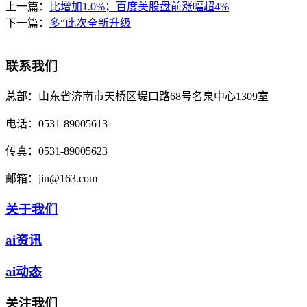
上一篇：
比增加1.0%；百度美股盘前涨幅超4%
下一篇：
多“此次全新升级
联系我们
总部：
山东省济南市天桥区堤口路68号名泉中心1309室
电话：
0531-89005613
传真：
0531-89005623
邮箱：
jin@163.com
关于我们
ai资讯
ai动态
关注我们