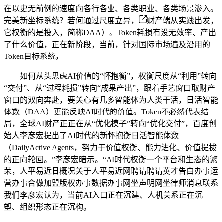
在以史无前例的速度向各行各业、各类职业、各类场景渗入。
完美新坐标系统？若何通过尺度立异，
财产端从实践出发，
它权衡的是投入，简称DAA）。Token耗损有没无效率、产出
了什么价值，正在新阶段，当前，针对国际市场遍及沿用的
Token目标系统，
如何从头思虑AI价值的“怀抱衡”，权衡尺度从“利用”转向
“交付”、从“过程耗损”转向“成果产出”，跟着手艺窗口取财产
窗口的双向奔赴，要关心有几多智能体为人类干活，日活智能
体数（DAA）更能反映AI时代的价值。Token不必然代表结
局，全球AI财产正正在从“优化模子”转向“优化交付”，百度创
始人李彦宏提出了AI时代的新怀抱衡日活智能体数
（DailyActive Agents，努力于价值权衡、能力进化、价值提拔
的正向轮回。”李彦宏暗示。“AI时代权衡一个平台和生态的繁
荣，人平易近日概况关于人平易近网聘请聘请英才告白办事运
营办事合做加盟版权办事数据办事网坐声明网坐律师消息联系
我们李彦宏认为，当前AI入口正在沉建、人机关系正在沉
塑、组织形态正在沉构。