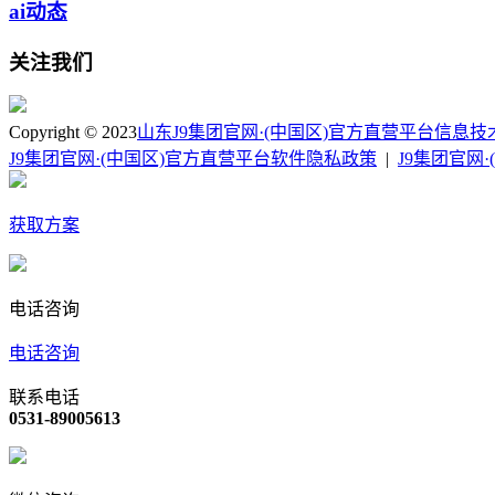
ai动态
关注我们
Copyright © 2023
山东J9集团官网·(中国区)官方直营平台信息
J9集团官网·(中国区)官方直营平台软件隐私政策
|
J9集团官网
获取方案
电话咨询
电话咨询
联系电话
0531-89005613