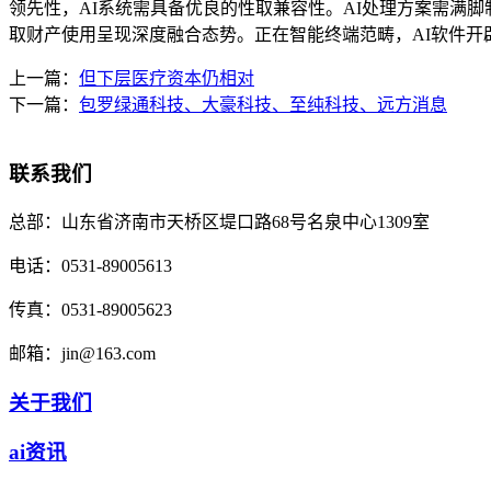
领先性，AI系统需具备优良的性取兼容性。AI处理方案需满
取财产使用呈现深度融合态势。正在智能终端范畴，AI软件开
上一篇：
但下层医疗资本仍相对
下一篇：
包罗绿通科技、大豪科技、至纯科技、远方消息
联系我们
总部：
山东省济南市天桥区堤口路68号名泉中心1309室
电话：
0531-89005613
传真：
0531-89005623
邮箱：
jin@163.com
关于我们
ai资讯