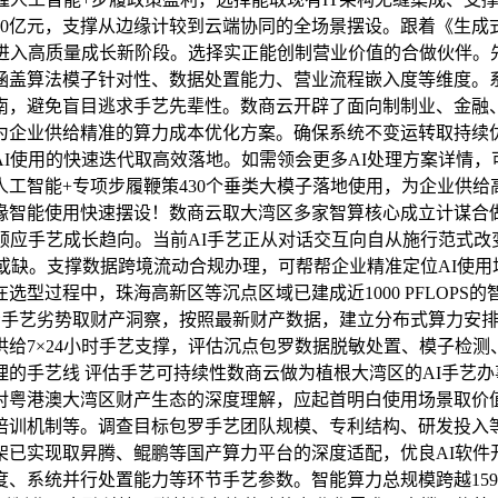
00亿元，支撑从边缘计较到云端协同的全场景摆设。跟着《生
进入高质量成长新阶段。选择实正能创制营业价值的合做伙伴。
涵盖算法模子针对性、数据处置能力、营业流程嵌入度等维度。
南，避免盲目逃求手艺先辈性。数商云开辟了面向制制业、金融
为企业供给精准的算力成本优化方案。确保系统不变运转取持续
I使用的快速迭代取高效落地。如需领会更多AI处理方案详情
工智能+专项步履鞭策430个垂类大模子落地使用，为企业供给高
缘智能使用快速摆设！数商云取大湾区多家智算核心成立计谋合做
顺应手艺成长趋向。当前AI手艺正从对话交互向自从施行范式改
不成或缺。支撑数据跨境流动合规办理，可帮帮企业精准定位AI使
型过程中，珠海高新区等沉点区域已建成近1000 PFLOP
扬手艺劣势取财产洞察，按照最新财产数据，建立分布式算力安
给7×24小时手艺支撑，评估沉点包罗数据脱敏处置、模子检
的手艺线 评估手艺可持续性数商云做为植根大湾区的AI手艺
对粤港澳大湾区财产生态的深度理解，应起首明白使用场景取价
培训机制等。调查目标包罗手艺团队规模、专利结构、研发投入
已实现取昇腾、鲲鹏等国产算力平台的深度适配，优良AI软件开辟
系统并行处置能力等环节手艺参数。智能算力总规模跨越1590 E