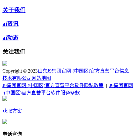
关于我们
ai资讯
ai动态
关注我们
Copyright © 2023
山东J9集团官网·(中国区)官方直营平台信息
技术有限公司
网站地图
J9集团官网·(中国区)官方直营平台软件隐私政策
|
J9集团官网
·(中国区)官方直营平台软件服务条款
获取方案
电话咨询