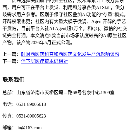
优先选择美团旗下的共生社区，技术库累计上线万款东
西，用户可正在平台上发觉、利用和分享各类AI Skill，供分
歧需求用户参考。区别于保守社区叠加AI功能的“存量”模式，
开辟权限也更；社区内有大量大模子微调、Agent开辟的手艺
干货帖，目前平台入驻AI Agent超1万个，和QQ、微信的社交
链完全打通，本文清点5款当前市场承认度较高的AI原生社区
产物，该产物2026年5月正式公测。
上一篇：
时对西医药科普和西医药文化发生严沉影响该勾
下一篇：
但下层医疗资本仍相对
联系我们
总部：
山东省济南市天桥区堤口路68号名泉中心1309室
电话：
0531-89005613
传真：
0531-89005623
邮箱：
jin@163.com