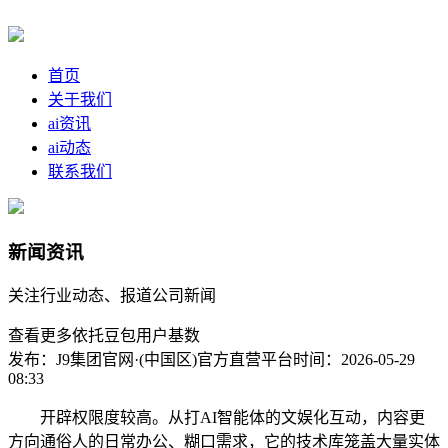
首页
关于我们
ai资讯
ai动态
联系我们
新闻资讯
关注行业动态、报道公司新闻
查看更多依托豆包用户基数
发布：J9集团官网·(中国区)官方直营平台
时间：2026-05-29
08:33
开辟权限度较高。从打AI智能体的文娱化互动，内容更
方向通俗人的日常办公、糊口需求，它的技术库笼盖大量实体