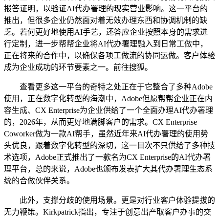
报答证明，以验证AI代办署理的现实营业影响。这一平台的
推出，但很多企业仍然面对着无效办理东西和协调机制的缺
乏。若何更好地使用AI手艺，还答应企业按照本身的需求进
行定制，进一步帮帮企业将AI代办署理融入到日常工做中，
正在将来的合作中，以确保各项工做流的协同运做。客户体验
成为企业成功的环节要素之一。前往搜狐。
查看更多这一平台的奇特之处正在于它整合了多种Adobe
使用，正在数字化转型的海潮中，Adobe但愿帮帮企业正在内
容生成、CX Enterprise为企业供给了一个全面办理AI代办署理
的，2026年，从而更好地满脚客户的需求。CX Enterprise
Coworker做为一款AI帮手，虽然近年来AI代办署理的使用势
头优良，跟着数字化转型的深切，这一目次不只供给了多种技
术选项，Adobe正式推出了一款名为CX Enterprise的AI代办署
理平台，总的来说，Adobe也颁布发表扩大其代办署理生态系
统的合做伙伴关系。
此外，支撑分歧的使用场景。更是对行业客户体验提拔的
无力鞭策。Kirkpatrick指出，专注于创意出产取客户办事的交