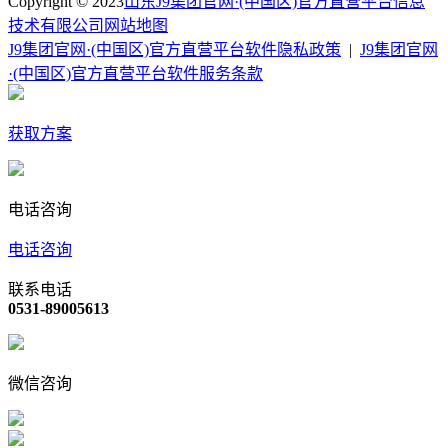
Copyright © 2023
山东J9集团官网·(中国区)官方直营平台信息
技术有限公司
网站地图
J9集团官网·(中国区)官方直营平台软件隐私政策
|
J9集团官网
·(中国区)官方直营平台软件服务条款
获取方案
电话咨询
电话咨询
联系电话
0531-89005613
微信咨询