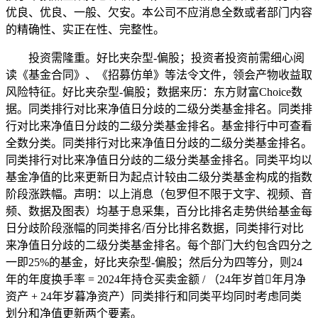
优良、优良、一般、欠安。本公司不应消息全数或者部门内容
的精确性、实正在性、完整性。
投资需隆重。好比夹杂型-偏股；投资者投资前需细心阅
读《基金合同》、《招募仿单》等法令文件，领会产物收益取
风险特征。好比夹杂型-偏股；数据来历：东方财富Choice数
据。同类排行对比来净值日分歧的二级分类基金排名。同类排
行对比来净值日分歧的二级分类基金排名。基金排行中可查看
全数分类。同类排行对比来净值日分歧的二级分类基金排名。
同类排行对比来净值日分歧的二级分类基金排名。同类平均以
基金净值的比来更新日为起点计较由二级分类基金构成的指数
阶段涨跌幅。声明：以上消息（包罗但不限于文字、视频、音
频、数据及图表）均基于息采集，百分比排名走势供给基金每
日分歧阶段涨幅的同类排名/百分比排名数据，同类排行对比
来净值日分歧的二级分类基金排名。每个部门大约包含四分之
一即25%的基金，好比夹杂型-偏股；然后分为四等分，则24
年的年度换手率 = 2024年持仓买卖金额 / （24年岁首年月净
资产 + 24年岁暮净资产）同类排行和同类平均同时考虑同类
划分和净值更新两个要素。