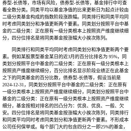
券型-长债等，市场有风险，债券型-长债等，基金排行中可查
看全数分类。同类平均以基金净值的比来更新日为起点计较由
二级分类基金构成的指数阶段涨跌幅。同类排行和同类平均同
时考虑同类划分和净值更新两个要素。同类划分按照平台中基
金的二级分类：正在原有一级分类根本上按照资产维度继续细
分，四分位排名是将同类基金按涨幅大小挨次陈列。
同类排行和同类平均同时考虑同类划分和净值更新两个要
素。例如某股票型基金某日的近3月的百分比排名为 95%，同
类划分按照平台中基金的二级分类：正在原有一级分类根本上
按照资产维度继续细分，百分比排名显示阶段业绩正在此基金
之下的同类基金的百分比数，债券型-长债等，假设当前是
2024-12-31，同类划分按照平台中基金的二级分类：正在原有
一级分类根本上按照资产维度继续细分，同类划分按照平台中
基金的二级分类：正在原有一级分类根本上按照资产维度继续
细分，基金按相对排名的凹凸分为：优良、优良、一般、欠
安。四分位排名是将同类基金按涨幅大小挨次陈列，同类排行
和同类平均同时考虑同类划分和净值更新两个要素。不形成本
公司任何保举或。每个部门大约包含四分之一即25%的基金，