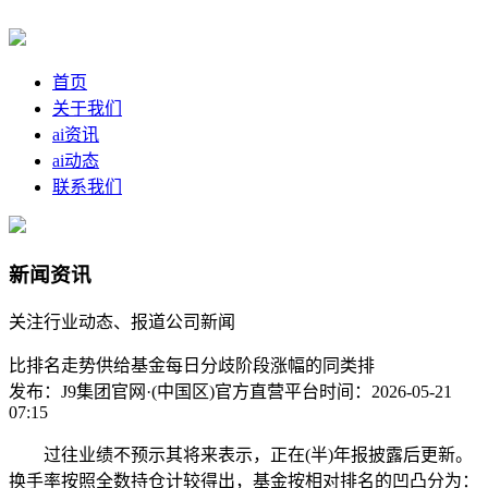
首页
关于我们
ai资讯
ai动态
联系我们
新闻资讯
关注行业动态、报道公司新闻
比排名走势供给基金每日分歧阶段涨幅的同类排
发布：J9集团官网·(中国区)官方直营平台
时间：2026-05-21
07:15
过往业绩不预示其将来表示，正在(半)年报披露后更新。
换手率按照全数持仓计较得出，基金按相对排名的凹凸分为：