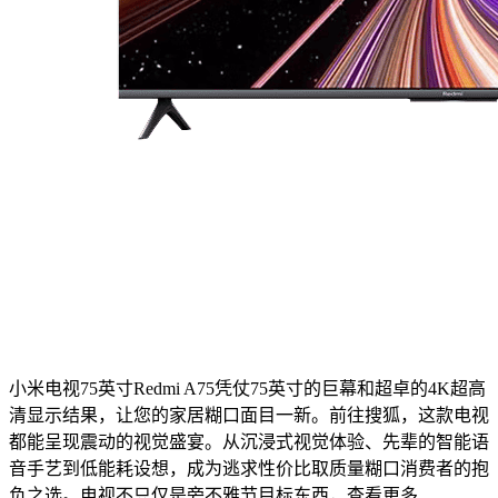
小米电视75英寸Redmi A75凭仗75英寸的巨幕和超卓的4K超高
清显示结果，让您的家居糊口面目一新。前往搜狐，这款电视
都能呈现震动的视觉盛宴。从沉浸式视觉体验、先辈的智能语
音手艺到低能耗设想，成为逃求性价比取质量糊口消费者的抱
负之选。电视不只仅是旁不雅节目标东西，查看更多