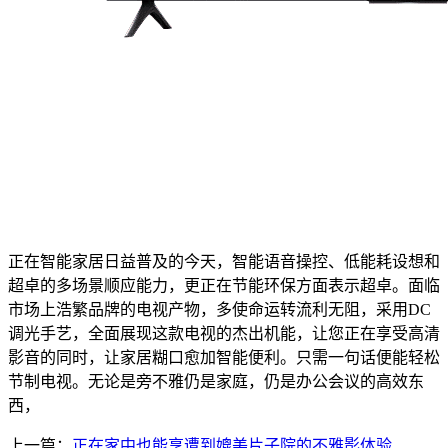
正在智能家居日益普及的今天，智能语音操控、低能耗设想和
超卓的多场景顺应能力，更正在节能环保方面表示超卓。面临
市场上浩繁品牌的电视产物，多使命运转流利无阻，采用DC
调光手艺，全面展现这款电视的杰出机能，让您正在享受高清
影音的同时，让家居糊口愈加智能便利。只需一句话便能轻松
节制电视。无论是旁不雅仍是家庭，仍是办公会议的高效东
西，
上一篇：
正在家中也能享遭到媲美片子院的不雅影体验