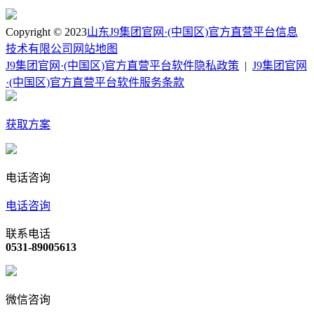
Copyright © 2023
山东J9集团官网·(中国区)官方直营平台信息
技术有限公司
网站地图
J9集团官网·(中国区)官方直营平台软件隐私政策
|
J9集团官网
·(中国区)官方直营平台软件服务条款
获取方案
电话咨询
电话咨询
联系电话
0531-89005613
微信咨询