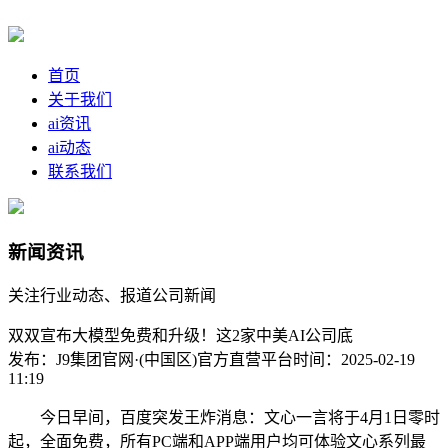
首页
关于我们
ai资讯
ai动态
联系我们
新闻资讯
关注行业动态、报道公司新闻
双双宣布大模型免费和升级！这2家中美AI公司底
发布：J9集团官网·(中国区)官方直营平台
时间：2025-02-19
11:19
今日早间，百度突发王炸消息：文心一言将于4月1日零时
起，全面免费，所有PC端和APP端用户均可体验文心系列最