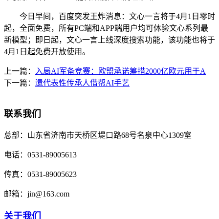
今日早间，百度突发王炸消息：文心一言将于4月1日零时
起，全面免费，所有PC端和APP端用户均可体验文心系列最
新模型；即日起，文心一言上线深度搜索功能，该功能也将于
4月1日起免费开放使用。
上一篇：
入局AI军备竞赛：欧盟承诺筹措2000亿欧元用于A
下一篇：
遗代表性传承人借帮AI手艺
联系我们
总部：
山东省济南市天桥区堤口路68号名泉中心1309室
电话：
0531-89005613
传真：
0531-89005623
邮箱：
jin@163.com
关于我们