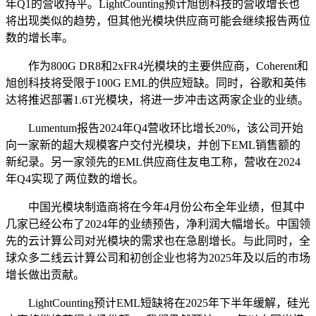
年Q1的营收持平。LightCounting预计旭创科技的营收增长也
将出现类似的趋势，但其他光模块供应商可能会继续报告两位
数的增长率。
作为800G DR8和2xFR4光模块的主要供应商，Coherent和
旭创科技将受限于100G EML的供应短缺。同时，谷歌和英伟
达将推迟部署1.6T光模块，将进一步冲击这两家企业的业绩。
Lumentum报告2024年Q4营收环比增长20%，该公司开始
向一家新的超大规模客户交付光模块，并创下EML销售额的
新纪录。另一家领先的EML供应商住友电工称，营收在2024
年Q4实现了两位数的增长。
中国光模块制造商将在今年4月份公布全年业绩，但其中
几家已经公布了2024年的业绩预告，净利润大幅增长。中国领
先的云计算公司对光模块的需求也在急剧增长。与此同时，全
球众多二线云计算公司和初创企业也将为2025年及以后的市场
增长做出贡献。
LightCounting预计EML短缺将在2025年下半年缓解，硅光