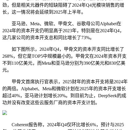
劲，但是相关元器件的短缺阻碍了2024年Q4光模块销售的增
长，这一情况将会延续到2025年上半年。
亚马逊、Meta、微软、甲骨文、谷歌母公司Alphabet在
2024年的资本开支仍明显高于2023年，特别是在2024年Q4，
这几家公司的资本开支总和同比增长了73%。
如下图所示，2024年Q4，甲骨文的资本开支同比增长了
268%，但它是TOP5中规模最小的。甲骨文在2024年资本开支
不到110亿美元，而Meta和亚马逊分别为390亿美元和830亿美
元。
甲骨文首席执行官表示，2025财年的资本开支将是2024年
的两倍。Alphabet、Meta和微软计划在2025年的资本开支增长
超过40%，亚马逊计划增长20%。到目前为止，DeepSeek的成
功并没有改变这些云服务厂商的资本开支计划。
Coherent报告称，2024年Q4仅环比增长6%，预计与2025