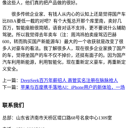
像这些人，他们真的把产品做的很好。
很多传统企业家、有钱人从内心的认知上还是觉得国产车
比BBA要低一截的对吧？有个大冤总开那个库里南，卖好几
百万，智能座舱很简陋，语音对话不支持，更不要说什么辅助
驾驶。所以我觉得去年卖车（注：周鸿祎拍卖座驾迈巴赫
600，转而购买国产新能源车）最大的一个收获就是改变了很
多人对豪车的看法。我了解很多人，现在很多企业家换了国产
的车，觉得坐国产的车不仅不掉价，还挺有面子的。因为国产
汽车利用新能源，利用智能化，现在重新定义豪车，再重新定
义安全。
上一篇：
DeepSeek百万年薪招人 高管实名注册在脉脉抢人
下一篇：
苹果与百度携手落地AI：iPhone用户的新体验，一场
联系我们
总部：
山东省济南市天桥区堤口路68号名泉中心1309室