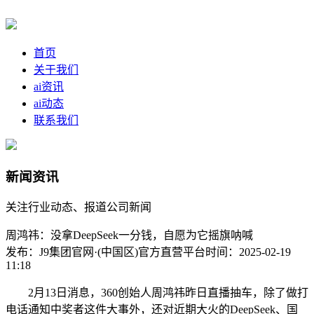
首页
关于我们
ai资讯
ai动态
联系我们
新闻资讯
关注行业动态、报道公司新闻
周鸿祎：没拿DeepSeek一分钱，自愿为它摇旗呐喊
发布：J9集团官网·(中国区)官方直营平台
时间：2025-02-19
11:18
2月13日消息，360创始人周鸿祎昨日直播抽车，除了做打
电话通知中奖者这件大事外，还对近期大火的DeepSeek、国