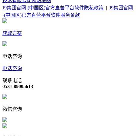
技术有限公司
网站地图
J9集团官网·(中国区)官方直营平台软件隐私政策
|
J9集团官网
·(中国区)官方直营平台软件服务条款
获取方案
电话咨询
电话咨询
联系电话
0531-89005613
微信咨询