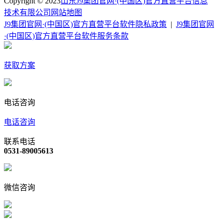
Copyright © 2023
山东J9集团官网·(中国区)官方直营平台信息
技术有限公司
网站地图
J9集团官网·(中国区)官方直营平台软件隐私政策
|
J9集团官网
·(中国区)官方直营平台软件服务条款
获取方案
电话咨询
电话咨询
联系电话
0531-89005613
微信咨询