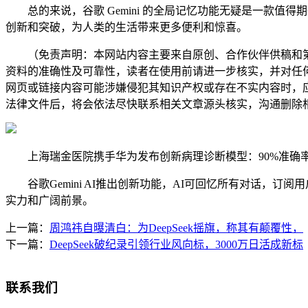
总的来说，谷歌 Gemini 的全局记忆功能无疑是一款值得
创新和突破，为人类的生活带来更多便利和惊喜。
（免责声明：本网站内容主要来自原创、合作伙伴供稿和第
资料的准确性及可靠性，读者在使用前请进一步核实，并对任
网页或链接内容可能涉嫌侵犯其知识产权或存在不实内容时，
法律文件后，将会依法尽快联系相关文章源头核实，沟通删除相
上海瑞金医院携手华为发布创新病理诊断模型：90%准确率引爆
谷歌Gemini AI推出创新功能，AI可回忆所有对话，订
实力和广阔前景。
上一篇：
周鸿祎自曝清白：为DeepSeek摇旗，称其有颠覆性，
下一篇：
DeepSeek破纪录引领行业风向标，3000万日活成新标
联系我们