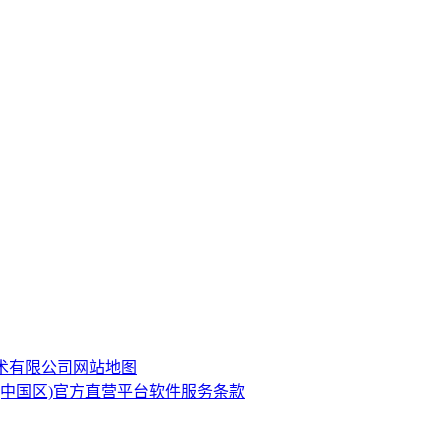
技术有限公司
网站地图
·(中国区)官方直营平台软件服务条款