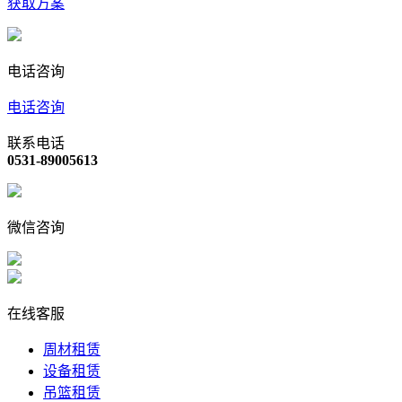
获取方案
电话咨询
电话咨询
联系电话
0531-89005613
微信咨询
在线客服
周材租赁
设备租赁
吊篮租赁