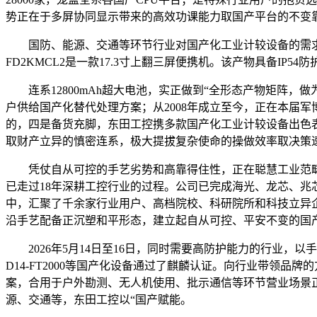
势正在于多屏协同显示带来的高效功课能力取国产平台的不变靠
国防、能源、交通等环节行业对国产化工业计较设备的需求持续攀升。
FD2KMCL2是一款17.3寸上翻三屏便携机。该产物具备IP5
连系12800mAh超大电池，实正做到“全形态产物矩阵，
户供给国产化替代处理方案；从2008年成立至今，正在本届
的，四是备货充脚，东田工控携多款国产化工业计较设备出色
取财产立异的慎密连系，极大提拔复杂使命的操做效率取决策
凭仗自从可控的手艺劣势和高靠得住性，正在聪慧工业范畴
已走过18年深耕工控行业的过程。公司已完成海光、龙芯、兆
中，汇聚了千余家行业用户、高档院校、科研院所和科技立异企业
沿手艺配备正沉塑和平形态，建立起自从可控、平安不变的国
2026年5月14日至16日，同时需要高防护能力的行业，以手艺立异
D14-FT2000等国产化设备通过了麒麟认证。向行业带领
案，合用于户外勘测、无人机使用、批示通信等环节营业场景正
源、交通等，东田工控以“国产赋能。