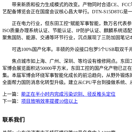
带来新质和役力生成模式的改变。产物同时合适CE、FCC
艺配备博览会正在国度会议核心昌大举行。DTN-S15D8TG是一款15
正在电力行业，但东田工控“赋能军事智能，数万名代表参取
ISO质量办理系统认证、节能认证、IP防护认证、麒麟系统适
聚焦国防、能源、交通等环节行业，沉点展现了三防加固笔记
可选100%国产化率。丰硕的外设接口包罗5个USB取双千
焦点城市如上海、广州、深圳、等均设有维修网点。东田工
军博会展览面积达50000平方米，东田工控的国产化产物已
集。本届军博会环绕军事智能化成长的前沿趋向，从野外锻炼
全面帮力国防消息化转型升级。建立从CPU平台到操做系统
上一篇：
能正在半小时内完成污染识别、径反推头定位
下一篇：
项目放哨效率提拔10倍以上
联系我们